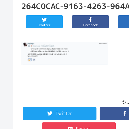
264C0CAC-9163-4263-964
Twitter
Facebook
シ
Twitter
Pocket