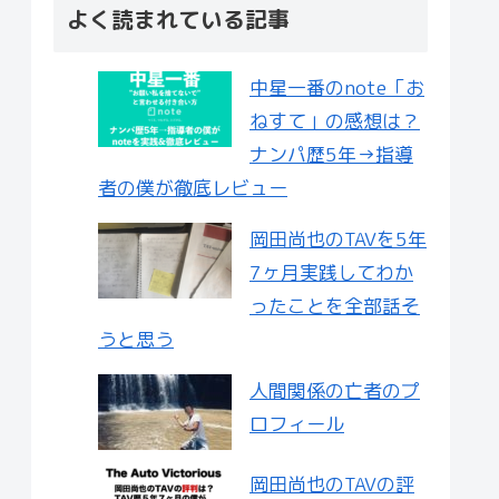
よく読まれている記事
中星一番のnote「お
ねすて」の感想は？
ナンパ歴5年→指導
者の僕が徹底レビュー
岡田尚也のTAVを5年
7ヶ月実践してわか
ったことを全部話そ
うと思う
人間関係の亡者のプ
ロフィール
岡田尚也のTAVの評