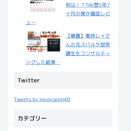
判は！？TAV歴5年7
ヶ月の僕が徹底レビ
ュー
【暴露】零時レイさ
んの元スパルタ部受
講生をコンサルティ
ングした結果…
Twitter
Tweets by monicaism48
カテゴリー