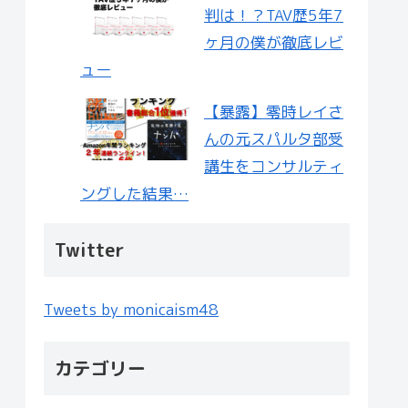
判は！？TAV歴5年7
ヶ月の僕が徹底レビ
ュー
【暴露】零時レイさ
んの元スパルタ部受
講生をコンサルティ
ングした結果…
Twitter
Tweets by monicaism48
カテゴリー