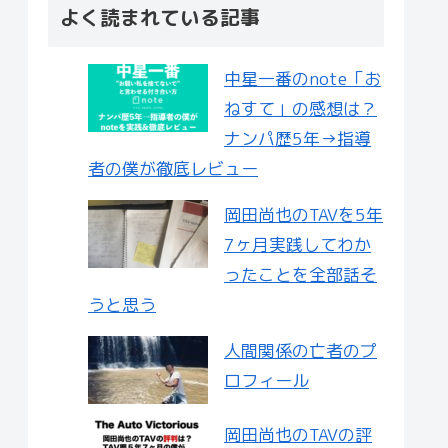
よく読まれている記事
中星一番のnote「お
ねすて」の感想は？
ナンパ歴5年→指導
者の僕が徹底レビュー
岡田尚也のTAVを5年
7ヶ月実践してわか
ったことを全部話そ
うと思う
人間関係の亡者のプ
ロフィール
岡田尚也のTAVの評