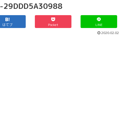
4-29DDD5A30988
はてブ
Pocket
LINE
2020.02.02