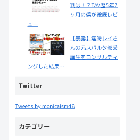
判は！？TAV歴5年7
ヶ月の僕が徹底レビ
ュー
【暴露】零時レイさ
んの元スパルタ部受
講生をコンサルティ
ングした結果…
Twitter
Tweets by monicaism48
カテゴリー