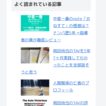
よく読まれている記事
中星一番のnote「お
ねすて」の感想は？
ナンパ歴5年→指導
者の僕が徹底レビュー
岡田尚也のTAVを5年
7ヶ月実践してわか
ったことを全部話そ
うと思う
人間関係の亡者のプ
ロフィール
岡田尚也のTAVの評