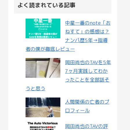
よく読まれている記事
中星一番のnote「お
ねすて」の感想は？
ナンパ歴5年→指導
者の僕が徹底レビュー
岡田尚也のTAVを5年
7ヶ月実践してわか
ったことを全部話そ
うと思う
人間関係の亡者のプ
ロフィール
岡田尚也のTAVの評