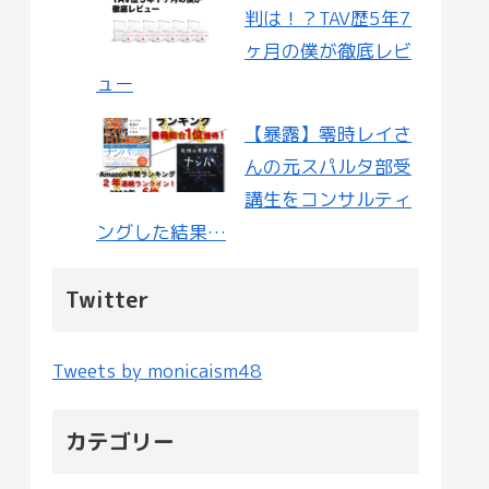
判は！？TAV歴5年7
ヶ月の僕が徹底レビ
ュー
【暴露】零時レイさ
んの元スパルタ部受
講生をコンサルティ
ングした結果…
Twitter
Tweets by monicaism48
カテゴリー