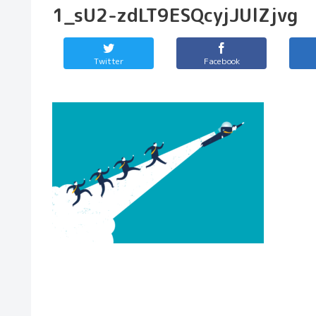
1_sU2-zdLT9ESQcyjJUlZjvg
Twitter
Facebook