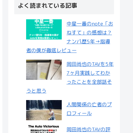
よく読まれている記事
中星一番のnote「お
ねすて」の感想は？
ナンパ歴5年→指導
者の僕が徹底レビュー
岡田尚也のTAVを5年
7ヶ月実践してわか
ったことを全部話そ
うと思う
人間関係の亡者のプ
ロフィール
岡田尚也のTAVの評